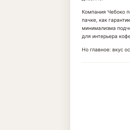
Компания Чебоко п
пачке, как гаранти
минимализма подче
для интерьера кофе
Но главное: вкус о