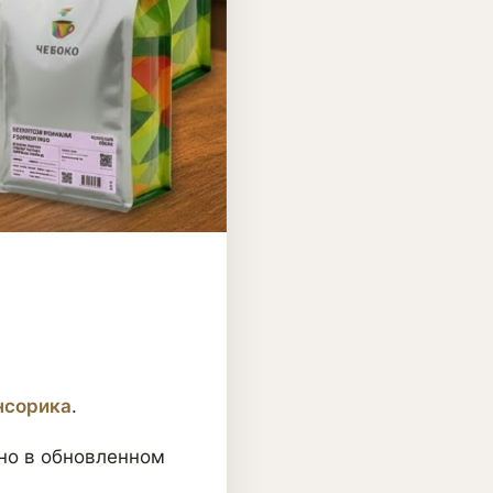
нсорика
.
 но в обновленном