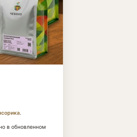
нсорика
.
 но в обновленном