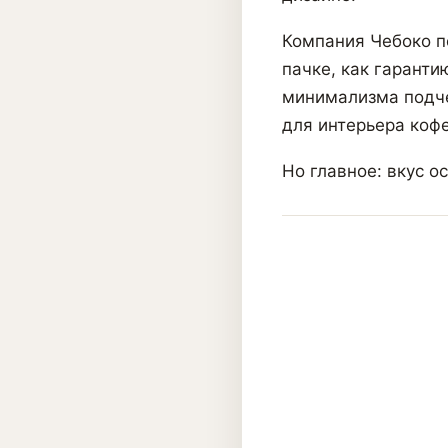
Компания Чебоко п
пачке, как гаранти
минимализма подче
для интерьера кофе
Но главное: вкус о