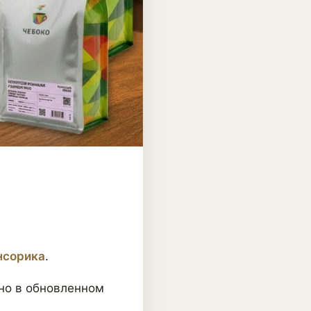
нсорика
.
 но в обновленном