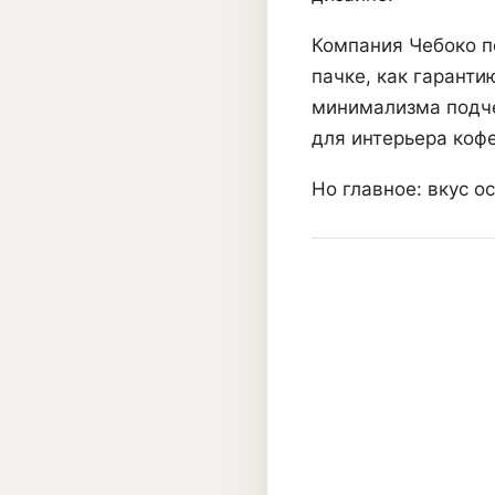
Компания Чебоко п
пачке, как гаранти
минимализма подче
для интерьера кофе
Но главное: вкус о