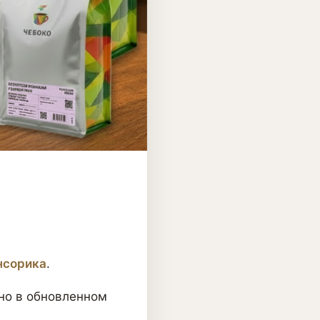
нсорика
.
 но в обновленном