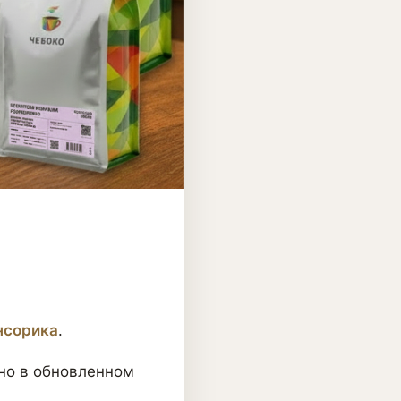
нсорика
.
 но в обновленном