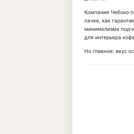
Компания Чебоко п
пачке, как гаранти
минимализма подче
для интерьера кофе
Но главное: вкус о