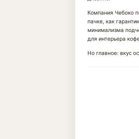
Компания Чебоко п
пачке, как гаранти
минимализма подче
для интерьера кофе
Но главное: вкус о