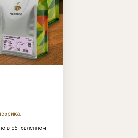
нсорика
.
 но в обновленном