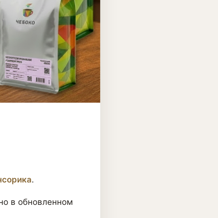
нсорика
.
 но в обновленном