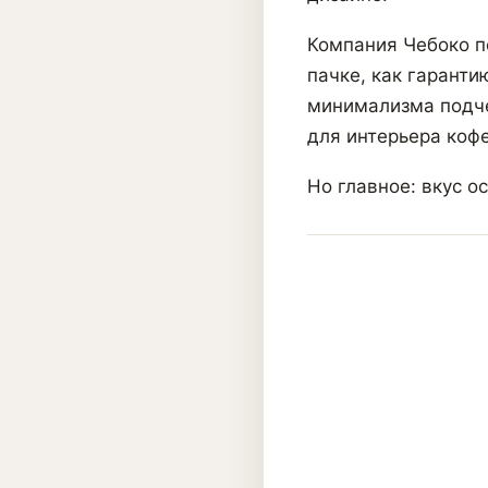
Компания Чебоко п
пачке, как гаранти
минимализма подче
для интерьера кофе
Но главное: вкус о