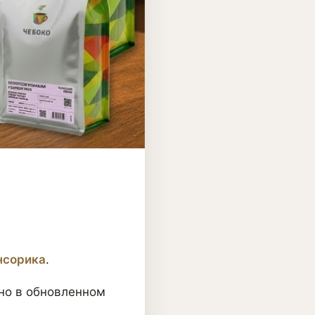
нсорика
.
 но в обновленном