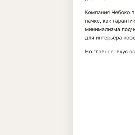
Компания Чебоко п
пачке, как гаранти
минимализма подче
для интерьера кофе
Но главное: вкус о