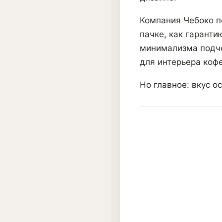
Компания Чебоко п
пачке, как гаранти
минимализма подче
для интерьера кофе
Но главное: вкус о