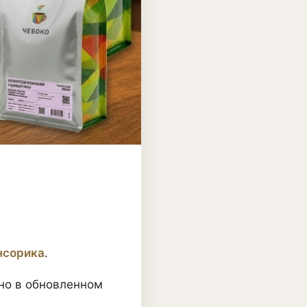
нсорика
.
 но в обновленном