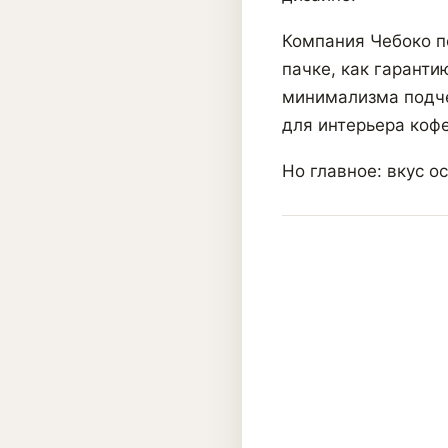
Компания Чебоко п
пачке, как гаранти
минимализма подче
для интерьера кофе
Но главное: вкус о