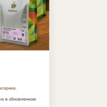
нсорика
.
 но в обновленном