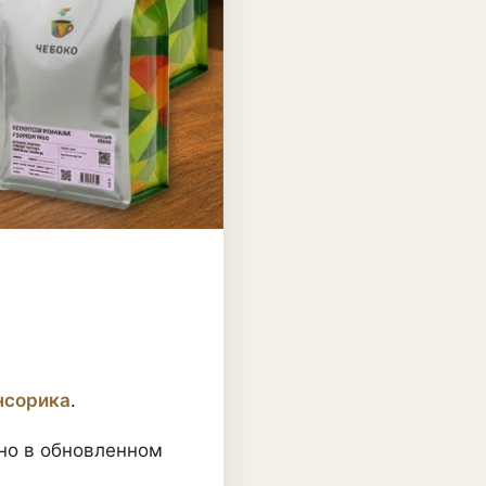
нсорика
.
 но в обновленном