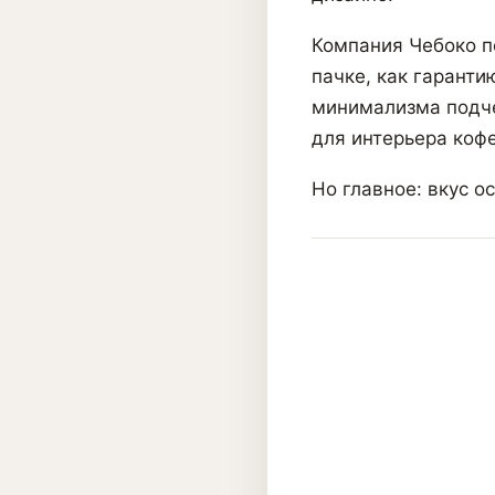
Компания Чебоко п
пачке, как гаранти
минимализма подче
для интерьера кофе
Но главное: вкус о