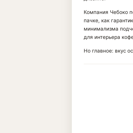
Компания Чебоко п
пачке, как гаранти
минимализма подче
для интерьера кофе
Но главное: вкус о