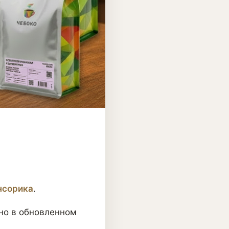
нсорика
.
 но в обновленном