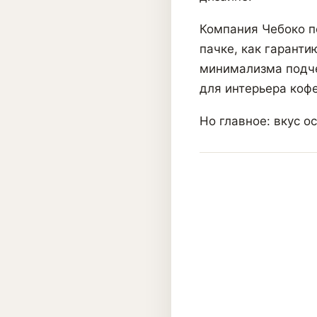
Компания Чебоко п
пачке, как гаранти
минимализма подче
для интерьера кофе
Но главное: вкус о