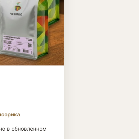
нсорика
.
 но в обновленном