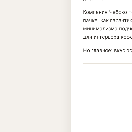
Компания Чебоко п
пачке, как гаранти
минимализма подче
для интерьера кофе
Но главное: вкус о