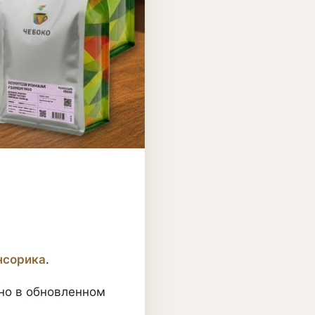
нсорика
.
 но в обновленном