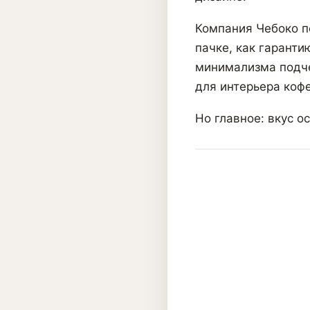
Компания Чебоко п
пачке, как гаранти
минимализма подче
для интерьера кофе
Но главное: вкус о