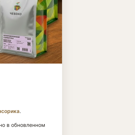
нсорика
.
 но в обновленном