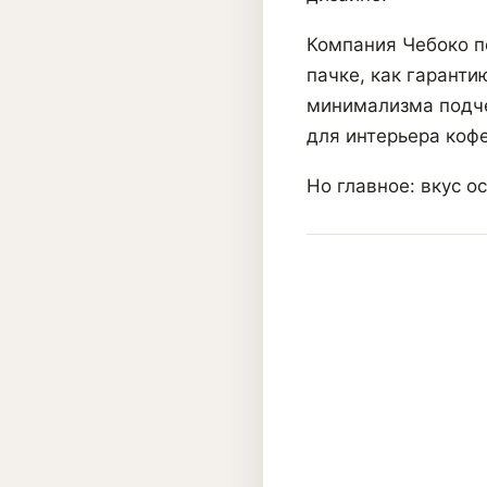
Компания Чебоко п
пачке, как гаранти
минимализма подче
для интерьера кофе
Но главное: вкус о