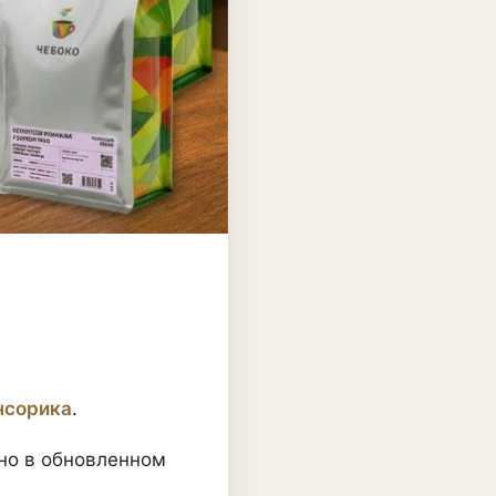
нсорика
.
 но в обновленном