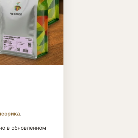
нсорика
.
 но в обновленном