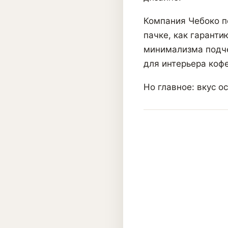
Компания Чебоко п
пачке, как гаранти
минимализма подче
для интерьера кофе
Но главное: вкус о