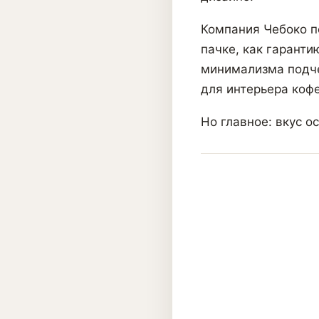
Компания Чебоко п
пачке, как гаранти
минимализма подче
для интерьера кофе
Но главное: вкус о