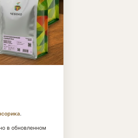
нсорика
.
 но в обновленном