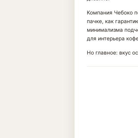
Компания Чебоко п
пачке, как гаранти
минимализма подче
для интерьера кофе
Но главное: вкус о