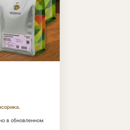
нсорика
.
 но в обновленном