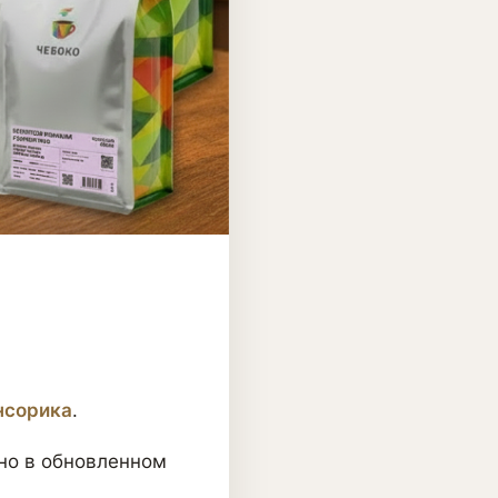
нсорика
.
 но в обновленном