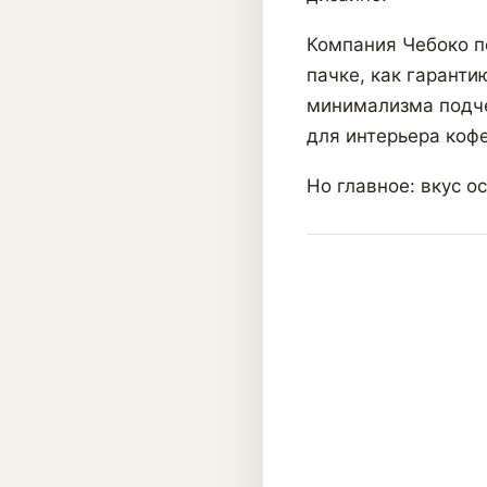
Компания Чебоко п
пачке, как гаранти
минимализма подче
для интерьера кофе
Но главное: вкус о