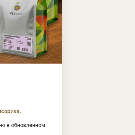
нсорика
.
 но в обновленном