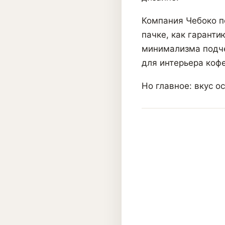
Компания Чебоко п
пачке, как гаранти
минимализма подче
для интерьера кофе
Но главное: вкус о