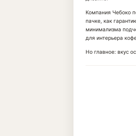
Компания Чебоко п
пачке, как гаранти
минимализма подче
для интерьера кофе
Но главное: вкус о