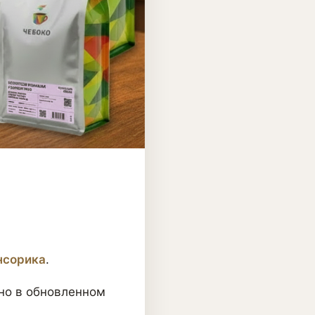
нсорика
.
 но в обновленном