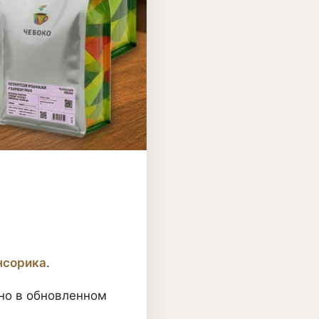
нсорика
.
 но в обновленном