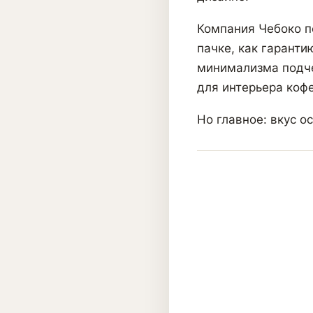
Компания Чебоко п
пачке, как гаранти
минимализма подче
для интерьера кофе
Но главное: вкус о