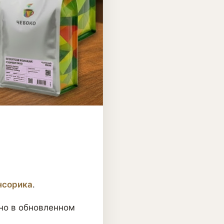
нсорика
.
 но в обновленном