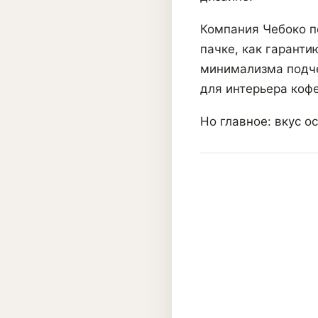
Компания Чебоко п
пачке, как гаранти
минимализма подче
для интерьера кофе
Но главное: вкус о