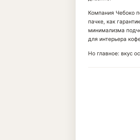
Компания Чебоко п
пачке, как гаранти
минимализма подче
для интерьера кофе
Но главное: вкус о