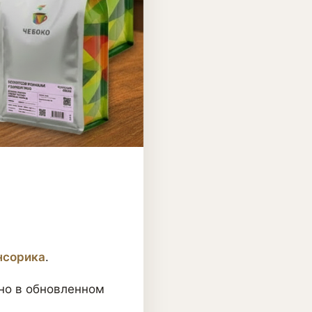
нсорика
.
 но в обновленном