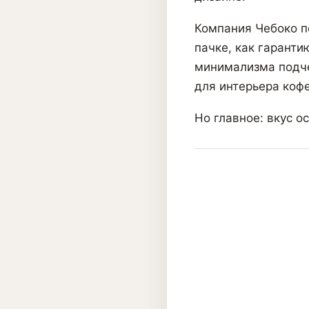
Компания Чебоко п
пачке, как гаранти
минимализма подче
для интерьера кофе
Но главное: вкус о