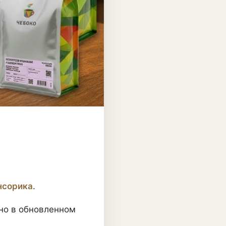
нсорика
.
 но в обновленном