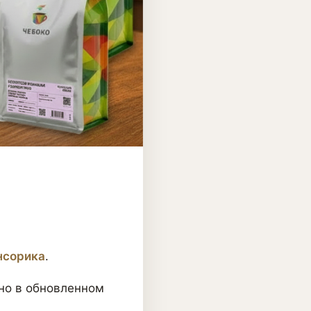
нсорика
.
 но в обновленном