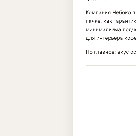
Компания Чебоко п
пачке, как гаранти
минимализма подче
для интерьера кофе
Но главное: вкус о