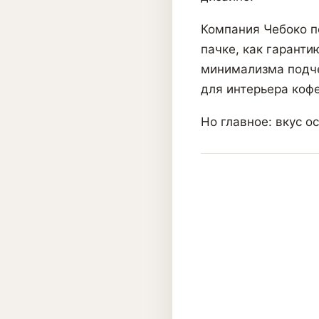
Компания Чебоко п
пачке, как гаранти
минимализма подче
для интерьера кофе
Но главное: вкус о