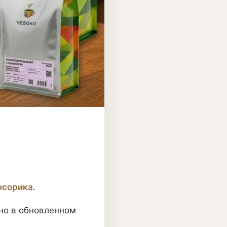
нсорика
.
 но в обновленном