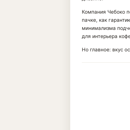
Компания Чебоко п
пачке, как гаранти
минимализма подче
для интерьера кофе
Но главное: вкус о