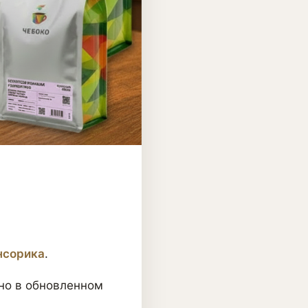
нсорика
.
 но в обновленном