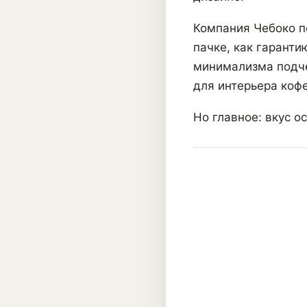
Компания Чебоко п
пачке, как гаранти
минимализма подче
для интерьера кофе
Но главное: вкус о