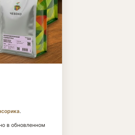
нсорика
.
 но в обновленном