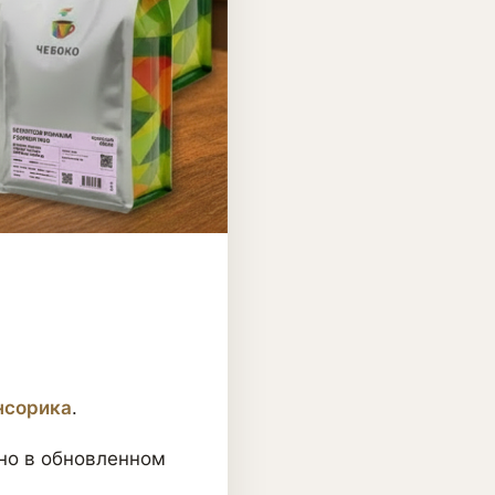
нсорика
.
 но в обновленном