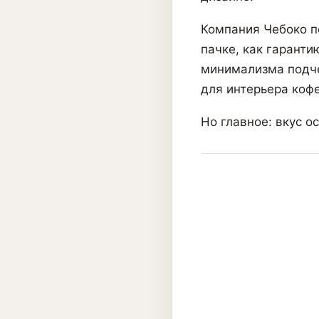
Компания Чебоко п
пачке, как гаранти
минимализма подче
для интерьера кофе
Но главное: вкус о