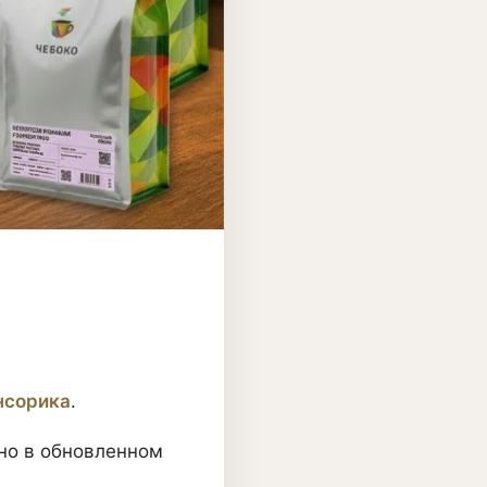
нсорика
.
 но в обновленном